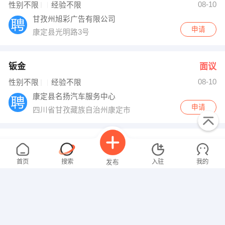
08-10
性别不限
经验不限
甘孜州旭彩广告有限公司
申请
康定县光明路3号
钣金
面议
08-10
性别不限
经验不限
康定县名扬汽车服务中心
申请
四川省甘孜藏族自治州康定市
营业员
面议
08-10
性别不限
经验不限
首页
搜索
入驻
我的
发布
甘孜州德娜文化传播有限公司
申请
甘孜康定东方阿尔卑斯
水利水电专职安全员
面议