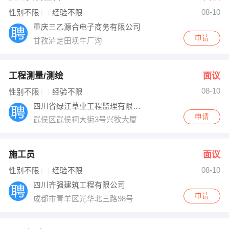
08-10
出纳
保险
性别不限
经验不限
重庆三乙源合电子商务有限公司
编辑
法律
申请
甘孜泸定田坝牛厂沟
保洁
贸易采购
工程测量/测绘
面议
跟单
理财顾问
08-10
性别不限
经验不限
四川省绿江草业工程监理有限公司
其他职位
申请
武侯区武侯祠大街3号兴牧大厦
施工员
面议
08-10
性别不限
经验不限
四川齐强建筑工程有限公司
申请
成都市青羊区光华北三路98号