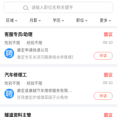
4000-5000元
本科
行政后勤
建筑装潢
确定
区域
月薪
学历
职位
更多
5000-8000元
硕士
销售岗位
教师
客服专员/助理
面议
8000-12000元
博士
文员
护士
08-10
性别不限
经验不限
12000-20000元
财务会计
传单派发
康定申通快递公司
申请
康定市东关滨河路唐缘水岸售楼部旁边
其他
超市零售
促销导购
网络IT
保健按摩
汽车修理工
面议
08-10
性别不限
经验不限
快递员
前台接待
康定县康越汽车维修服务有限责任公司
申请
甘孜康定炉城镇菜园子尖角地
收银员
技术员/工程师
水电/机修
部门经理
隧道资料主管
面议