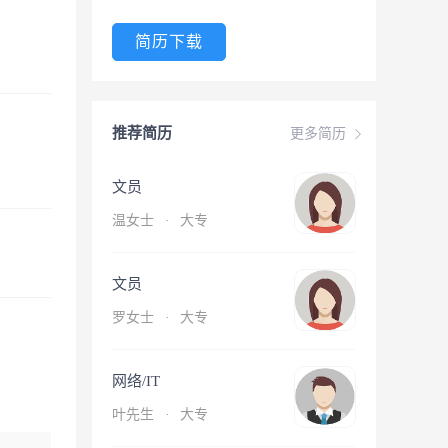
简历下载
推荐简历
更多简历
文员
温女士
·
大专
文员
罗女士
·
大专
网络/IT
叶先生
·
大专