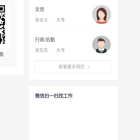
文员
张女士
·
大专
行政/后勤
吴先生
·
大专
息
查看更多简历
微信扫一扫找工作