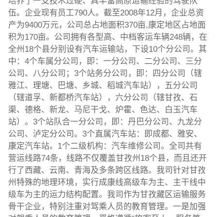
培养了一支技术过硬、具丰富高原运输经验的驾驶队
伍。企业现有员工790人。截至2008年12月，企业总资
产为9400万元，公司总占地面积370亩,康定地区占地面
积为170亩。公司拥有各型高、中档客运车辆248辆，在
全州18个县分别设有汽车运输站，下设10个分公司。其
中：4个车属分公司，即：一分公司、二分公司、三分
公司、八分公司；3个站务分公司，即：四分公司（辖
雅江、理塘、巴塘、乡城、稻城汽车站），五分公司
（辖道孚、新都桥汽车站），六分公司（辖甘孜、石
渠、德格、新龙、马尼干戈、炉霍、色达、白玉汽车
站）。3个站队合一分公司，即：丹巴分公司、九龙分
公司、泸定分公司。3个直属汽车站：即成都、雅安、
康定汽车站。1个二级机构：汽车维修公司。全司共有
营运线路74条，线路不仅覆盖甘孜州18个县，而且还开
行了西藏、云南、青海及多条跨区线路。我司针对甘孜
州特殊的地理环境，实行成康线高级车为主、主干线中
级车为主的运力结构配置。我司作为甘孜藏区运输服务
骨干企业，特别注重对驾乘人员的教育管理。一是加强