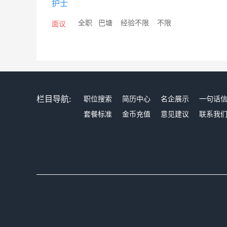
护士
/
全职
/
巴塘
/
经验不限
/
不限
面议
栏目导航:
职位搜索
简历中心
名企展示
一句话
套餐标准
金币充值
意见建议
联系我