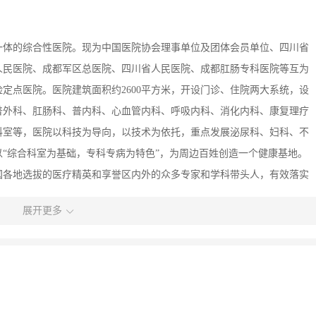
一体的综合性医院。现为中国医院协会理事单位及团体会员单位、四川省
人民医院、成都军区总医院、四川省人民医院、成都肛肠专科医院等互为
定点医院。医院建筑面积约2600平方米，开设门诊、住院两大系统，设
普外科、肛肠科、普内科、心血管内科、呼吸内科、消化内科、康复理疗
科室等，医院以科技为导向，以技术为依托，重点发展泌尿科、妇科、不
“综合科室为基础，专科专病为特色”，为周边百姓创造一个健康基地。
国各地选拔的医疗精英和享誉区内外的众多专家和学科带头人，有效落实
姓们的健康保驾护航。
展开更多