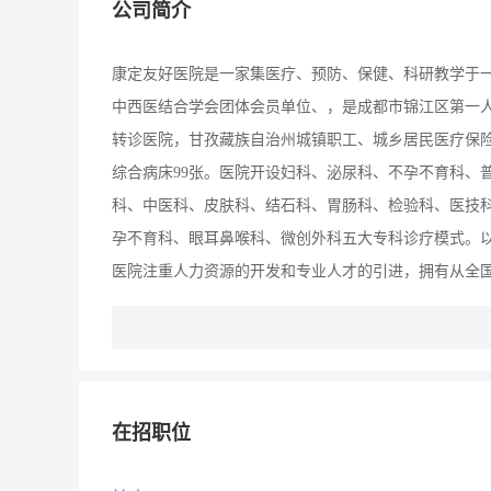
公司简介
康定友好医院是一家集医疗、预防、保健、科研教学于
中西医结合学会团体会员单位、，是成都市锦江区第一
转诊医院，甘孜藏族自治州城镇职工、城乡居民医疗保险
综合病床99张。医院开设妇科、泌尿科、不孕不育科、
科、中医科、皮肤科、结石科、胃肠科、检验科、医技
孕不育科、眼耳鼻喉科、微创外科五大专科诊疗模式。以
医院注重人力资源的开发和专业人才的引进，拥有从全
缓解＂看病难，看名医更难＂的社会问题，为甘孜州百
在招职位